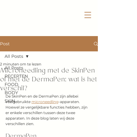
Post
All Posts
2 minuten om te lezen
Microneedling met de SkinPen
All Posts
RECEPTEN
of met de DermaPen: wat is het
FOOD
verschil?
BODY
De SkinPen en de DermaPen zijn allebei 
SKIN
veelgebruikte 
microneedling
-apparaten. 
Hoewel ze vergelijkbare functies hebben, zijn 
er enkele verschillen tussen deze twee 
apparaten. In deze blog laten wij deze 
verschillen zien.
DermaPen