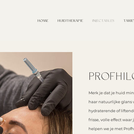
HOME
HUIDTHERAPIE
INJECTABLES
TARI
PROFHI
Merk je dat je huid min
haar natuurlijke glans v
hydraterende of liften
frisse, volle effect waa
helpen we je met Profh