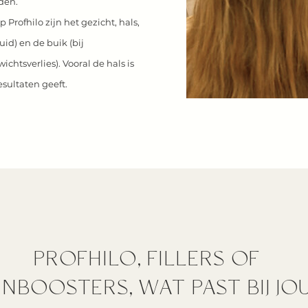
den.
Profhilo zijn het gezicht, hals,
id) en de buik (bij
htsverlies). Vooral de hals is
sultaten geeft.
PROFHILO, FILLERS OF
INBOOSTERS, WAT PAST BIJ JO