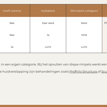
Geeft volume
Hydrateert
Stimuleert collageen
El
Nee
Zeer sterk
Sterk
Nee
Ja
Mild
Ja
Licht
Licht
 in een eigen categorie. Bij het opvullen van diepe rimpels werkt e
jke huidverslapping zijn behandelingen zoals
Profhilo Structura
of
Scu