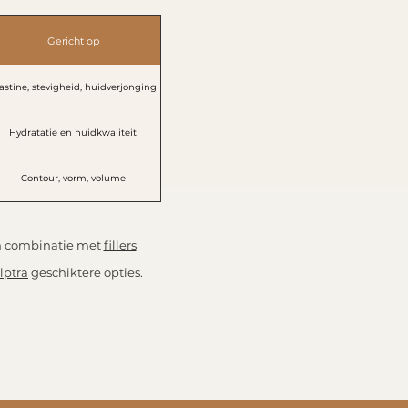
Gericht op
astine, stevigheid, huidverjonging
Hydratatie en huidkwaliteit
Contour, vorm, volume
en combinatie met
fillers
lptra
geschiktere opties.