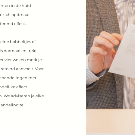
unten in de huid
r zich optimaal
erend effect.
leine bobbeltjes of
is normaal en trekt
er vier weken merk je
drateerd aanvoelt.
Voor
 behandelingen met
ndelijke effect
n. We adviseren je elke
andeling te