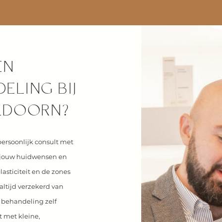
EN
ELING BIJ
ELDOORN?
ersoonlijk consult met
e jouw huidwensen en
lasticiteit en de zones
altijd verzekerd van
 behandeling zelf
t met kleine,