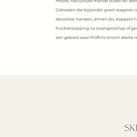
mooie, natuurlijke manier ouder wil wor
Gebieden die bijzonder goed reageren op 
decolleté, handen, armen (bij slappere hu
huidverslapping na zwangerschap of gewic
een gebied waar Profhilo enorm sterke re
SK