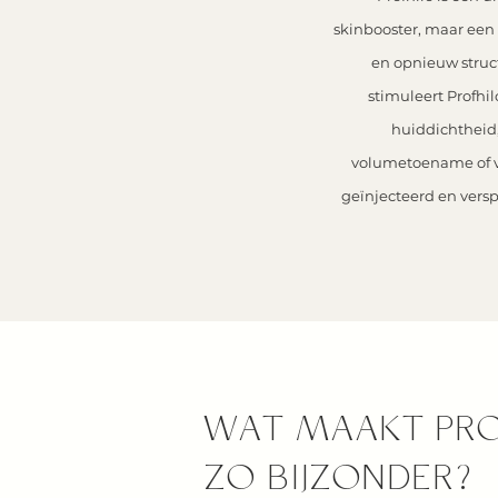
skinbooster, maar een 
en opnieuw struc
stimuleert Profhi
huiddichtheid, 
volumetoename of v
geïnjecteerd en verspr
WAT MAAKT PRO
ZO BIJZONDER?