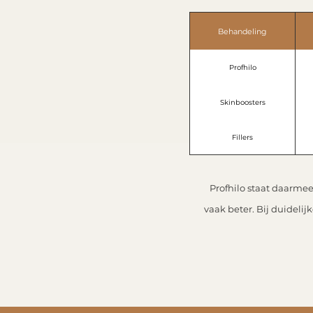
Behandeling
Profhilo
Skinboosters
Fillers
Profhilo staat daarmee
vaak beter. Bij duideli