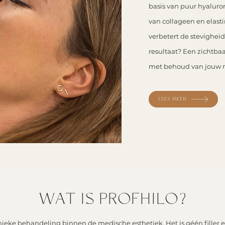
basis van puur hyaluro
van collageen en elasti
verbetert de stevigheid 
resultaat? Een zichtbaa
met behoud van jouw na
LEES MEER
WAT IS PROFHILO?
unieke behandeling binnen de medische esthetiek. Het is géén filler 