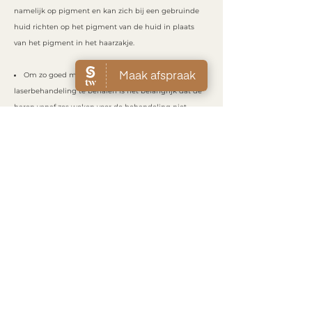
namelijk op pigment en kan zich bij een gebruinde
huid richten op het pigment van de huid in plaats
van het pigment in het haarzakje.
Om zo goed mogelijk resultaat van de
laserbehandeling te behalen is het belangrijk dat de
haren vanaf zes weken voor de behandeling niet
meer
geëpileerd of geharst worden.
We adviseren om de haren 1 à 2 dagen voor de
behandeling te scheren.
WORDT
LASERBEHANDELING
VERGOED DOOR DE
ZORGVERZEKERING?