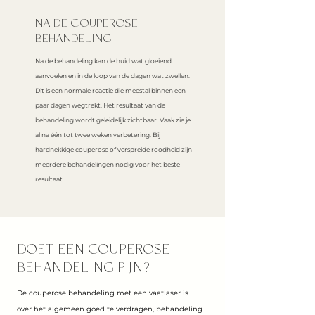
NA DE COUPEROSE
BEHANDELING
Na de behandeling kan de huid wat gloeiend
aanvoelen en in de loop van de dagen wat zwellen.
Dit is een normale reactie die meestal binnen een
paar dagen wegtrekt. Het resultaat van de
behandeling wordt geleidelijk zichtbaar. Vaak zie je
al na één tot twee weken verbetering. Bij
hardnekkige couperose of verspreide roodheid zijn
meerdere behandelingen nodig voor het beste
resultaat.
DOET EEN COUPEROSE
BEHANDELING PIJN?
De couperose behandeling met een vaatlaser is
over het algemeen goed te verdragen, behandeling