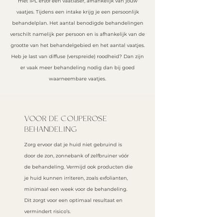
met IPL en/of een vaatlaser, afhankelijk van jouw
vaatjes. Tijdens een intake krijg je een persoonlijk
behandelplan. Het aantal benodigde behandelingen
verschilt namelijk per persoon en is afhankelijk van de
grootte van het behandelgebied en het aantal vaatjes.
Heb je last van diffuse (verspreide) roodheid? Dan zijn
er vaak meer behandeling nodig dan bij goed
waarneembare vaatjes.
VOOR DE COUPEROSE
BEHANDELING
Zorg ervoor dat je huid niet gebruind is
door de zon, zonnebank of zelfbruiner vóór
de behandeling. Vermijd ook producten die
je huid kunnen irriteren, zoals exfolianten,
minimaal een week voor de behandeling.
Dit zorgt voor een optimaal resultaat en
vermindert risico’s.