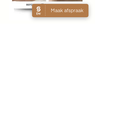
WAT KOST EEN BEHANDELING
TEGEN COUPEROSE?
De kosten van een couperose behandeling zijn
afhankelijk van de ernst van de aandoening en de
grootte van het behandelgebied. Tijdens een
intakegesprek maken wij een persoonlijke prijsindicatie.
Gemiddeld liggen de kosten tussen 55,- en 315,- per
behandeling, afhankelijk van het behandelgebied.
WORDT EEN COUPEROSE
BEHANDELING VERGOED
DOOR DE ZORGVERZEKERING?