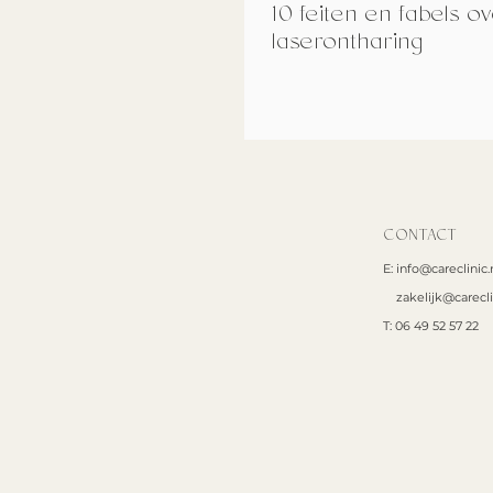
10 feiten en fabels o
laserontharing
CONTACT
E:
info@careclinic.
zakelijk@carecli
T: 06 49 52 57 22