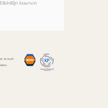
Bikinilijn laseren
st.
Je kunt
laten.