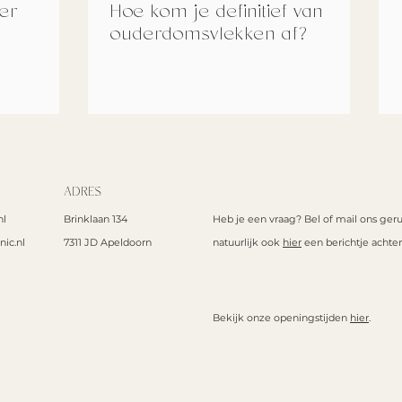
ver
Hoe kom je definitief van
ouderdomsvlekken af?
ADRES
nl
Brinklaan 134
Heb je een vraag? Bel of mail ons geru
nic.nl
7311 JD Apeldoorn
natuurlijk ook
hier
een berichtje achter
Bekijk onze openingstijden
hier
.