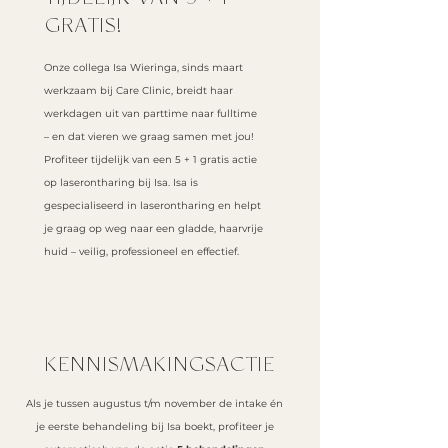
TIJDELIJK VAN 5 + 1
GRATIS!
Onze collega Isa Wieringa, sinds maart
werkzaam bij Care Clinic, breidt haar
werkdagen uit van parttime naar fulltime
– en dat vieren we graag samen met jou!
Profiteer tijdelijk van een 5 + 1 gratis actie
op laserontharing bij Isa. Isa is
gespecialiseerd in laserontharing en helpt
je graag op weg naar een gladde, haarvrije
huid – veilig, professioneel en effectief.
KENNISMAKINGSACTIE
Als je tussen augustus t/m november de intake én
je eerste behandeling bij Isa boekt, profiteer je