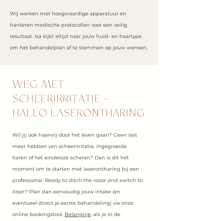
Wij werken met hoogwaardige apparatuur en
hanteren medische protocollen voor een veilig
resultaat. Isa kijkt altijd naar jouw huid- en haartype
om het behandelplan af te stemmen op jouw wensen.
WEG MET
SCHEERIRRITATIE –
HALLO LASERONTHARING
Wil jij ook haarvrij door het leven gaan? Geen last
meer hebben van scheerirritatie, ingegroeide
haren of het eindeloze scheren? Dan is dit hét
moment om te starten met laserontharing bij een
professional.
Ready to ditch the razor and switch to
laser?
Plan dan eenvoudig jouw intake (en
eventueel direct je eerste behandeling) via onze
online bookingstool.
Belangrijk
: als je in de