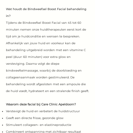
Wat houdt de Bindweefsel Boost Facial behandeling
in?
​Tijdens de Bindweefsel Boost Facial van 45 tot 60
minuten nemen onze huidtherapeuten eerst kort de
tijd om je huidconditie en wensen te bespreken.
Afhankelijk van jouw huid en voorkeur kan de
behandeling uitgebreid worden met een vitamine C
peel (duur: 60 minuten) voor extra glow en
versteviging. Daarna volgt de diepe
bindweefselmassage, waarbij de doorbloeding en
collageenaanmaak worden gestimuleerd. De
behandeling wordt afgesloten met een ampoule die
de huid voedt, hydrateert en een stralende finish geeft.
Waarom deze facial bij Care Clinic Apeldoorn?
Verstevigt de huid en verbetert de huidstructuur
Geeft een directe frisse, gezonde glow
Stimuleert collageen- en elastineproductie
Combineert ontspanning met zichtbaar resultaat